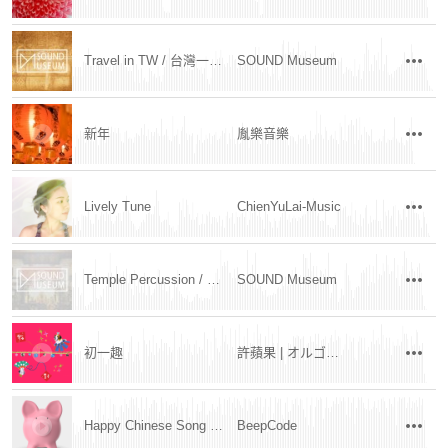
Travel in TW / 台灣一日遊
SOUND Museum
新年
胤樂音樂
Lively Tune
ChienYuLai-Music
Temple Percussion / 廟宇擊樂
SOUND Museum
初一趣
許蘋果 | オルゴール
Happy Chinese Song / 快樂的中國歌曲
BeepCode