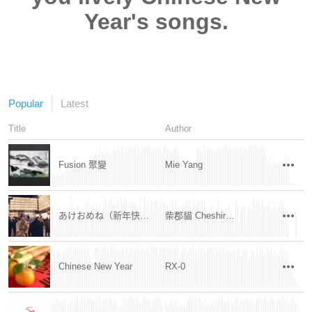
Year's songs.
Popular
Latest
Title
Author
Fusion 聚變
Mie Yang
あけおめね（新年快樂呦）
柴郡貓 Cheshire Cat
Chinese New Year
RX-0