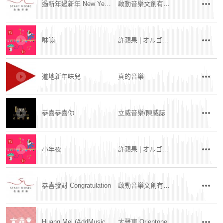
過新年過新年 New Year New Year
啟動音樂文創有限公司
咻嘣
許蘋果 | オルゴール
道地新年味兒
真的音樂
恭喜恭喜你
立威音樂/陳威誌
小年夜
許蘋果 | オルゴール
恭喜發財 Congratulation
啟動音樂文創有限公司
Huang Mei (AddMusic Ver.)
大聲東 Orientone