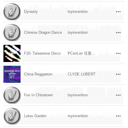
Dynasty
toyinvention
Chinese Dragon Dance
toyinvention
F20- Taiwanese Disco
PCenLov 任意門實驗室
China Reggaeton
CLYDE LUBERT
Fun In Chinatown
toyinvention
Lotus Garden
toyinvention