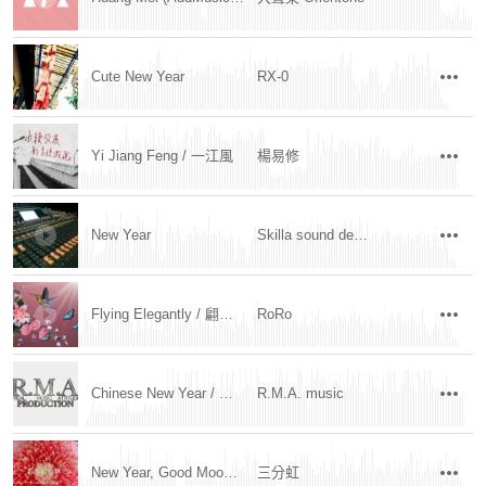
Cute New Year
RX-0
Yi Jiang Feng / 一江風
楊易修
New Year
Skilla sound design
Flying Elegantly / 翩翩飛舞
RoRo
Chinese New Year / 新年快樂
R.M.A. music
New Year, Good Mood! 過年好心情
三分虹