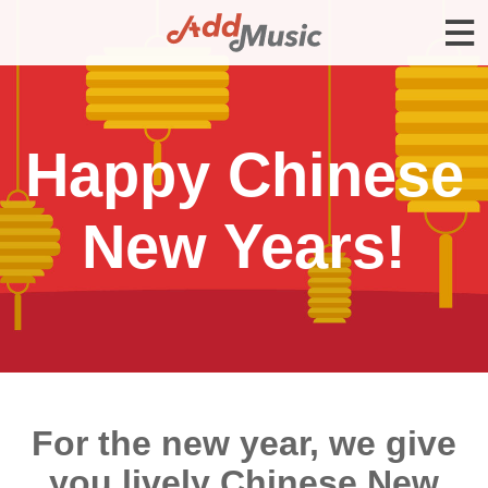
Happy Chinese
New Years!
For the new year, we give
you lively Chinese New